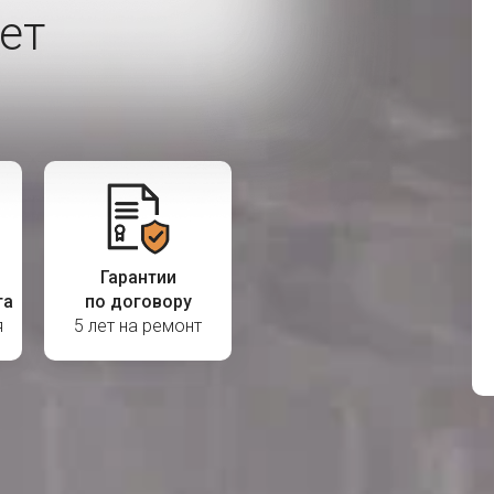
ет
Гарантии
та
по договору
я
5 лет на ремонт